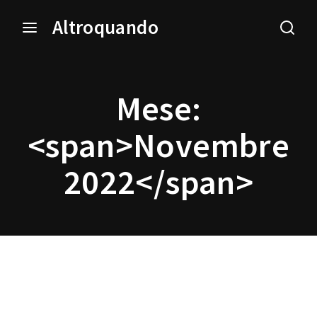
Altroquando
Login
Register
Mese:
Username or Email Address
Press Enter / Return to begin your search or hit ESC
to close.
<span>Novembre
2022</span>
Password
SIGN IN
Remember Me