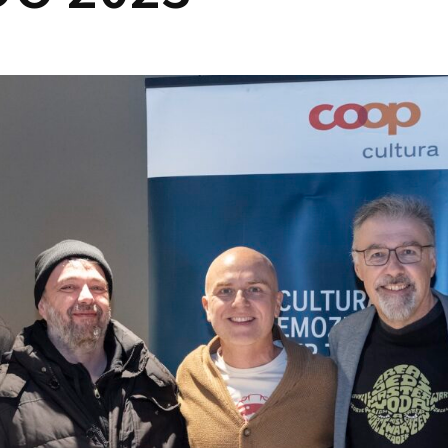
Lost Your P
member Me