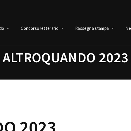
Login
Register
ndo
Concorso letterario
Rassegna stampa
Ne
ALTROQUANDO 2023
e or Email Address
Press Enter / Return to begin your search or hit ESC to close.
rd
O 2023
SIGN IN