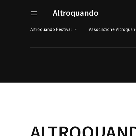
Altroquando
Altroquando Festival
Associazione Altroqua
Usernam
Passwo
ALTROQUAND