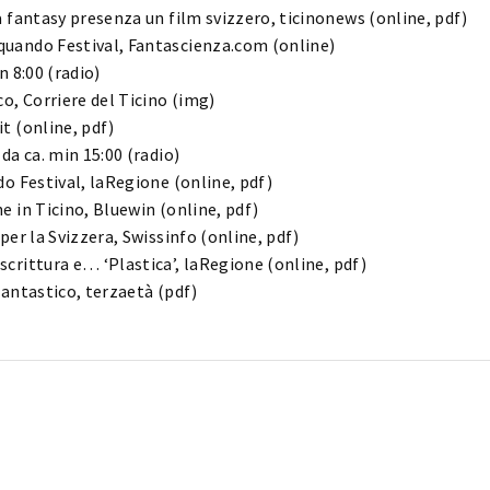
a fantasy presenza un film svizzero, ticinonews (
online
,
pdf
)
quando Festival, Fantascienza.com (
online
)
Lost Your P
member Me
n 8:00 (
radio
)
o, Corriere del Ticino (
img
)
t (
online
,
pdf
)
da ca. min 15:00 (
radio
)
do Festival, laRegione (
online
,
pdf
)
e in Ticino, Bluewin (
online
,
pdf
)
per la Svizzera, Swissinfo (
online
,
pdf
)
scrittura e… ‘Plastica’, laRegione (
online
,
pdf
)
fantastico, terzaetà (
pdf
)