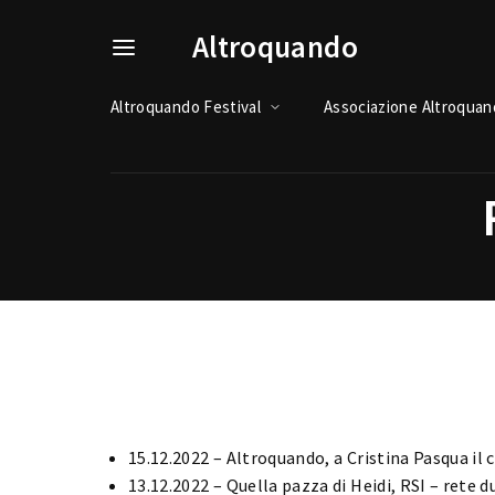
Altroquando
Altroquando Festival
Associazione Altroqua
Usernam
Passwo
15.12.2022 – Altroquando, a Cristina Pasqua il 
13.12.2022 – Quella pazza di Heidi, RSI – rete d