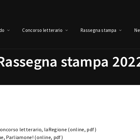
Login
Register
ndo
Concorso letterario
Rassegna stampa
Ne
Rassegna stampa 202
e or Email Address
Press Enter / Return to begin your search or hit ESC to close.
rd
concorso letterario, laRegione (
online
,
pdf
)
ue, Parliamone! (
online
,
pdf
)
SIGN IN