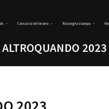
Login
Register
ndo
Concorso letterario
Rassegna stampa
Ne
ALTROQUANDO 2023
e or Email Address
Press Enter / Return to begin your search or hit ESC to close.
rd
O 2023
SIGN IN