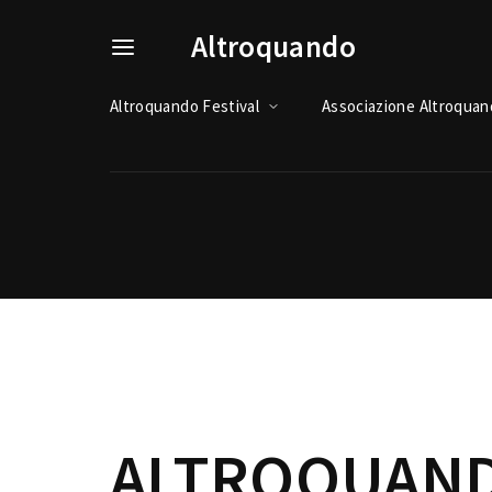
Altroquando
Altroquando Festival
Associazione Altroqua
Usernam
Passwo
ALTROQUAND