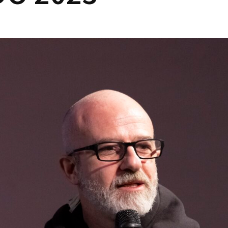
Lost Your P
member Me