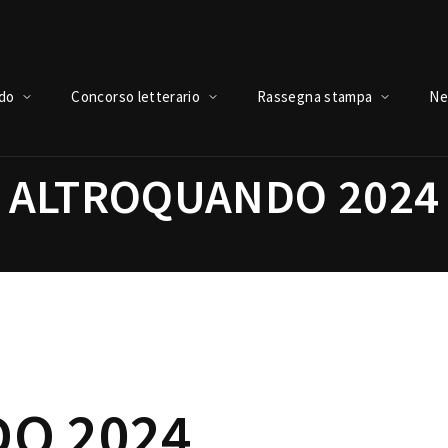
Login
Register
ndo
Concorso letterario
Rassegna stampa
Ne
ALTROQUANDO 2024
e or Email Address
Press Enter / Return to begin your search or hit ESC to close.
rd
O 2024
SIGN IN