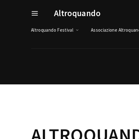
Altroquando
Altroquando Festival
Associazione Altroqua
Usernam
Passwo
ALTROQUAND