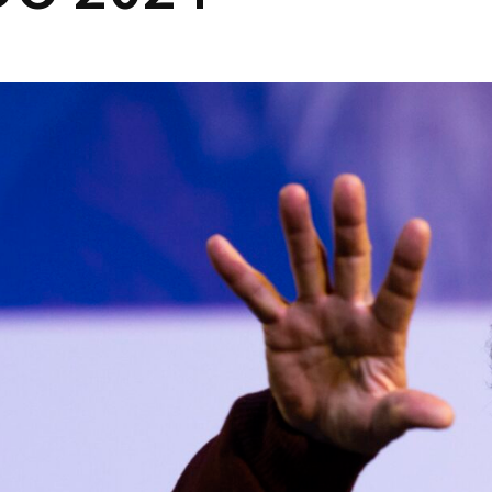
Lost Your P
member Me