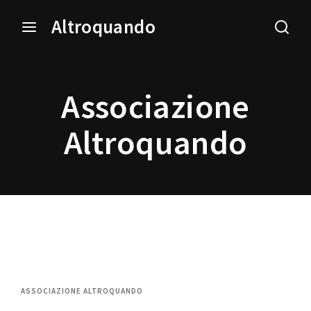
Altroquando
Login
Register
Associazione
Username or Email Address
Press Enter / Return to begin your search or hit ESC
to close.
Altroquando
Password
SIGN IN
ASSOCIAZIONE ALTROQUANDO
Remember Me